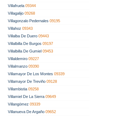
Villafruela
09344
Villagalijo
09268
Villagonzalo Pedernales
09195
Villahoz
09343
Villalba De Duero
09443
Villalbilla De Burgos
09197
Villalbilla De Gumiel
09453
Villaldemiro
09227
Villalmanzo
09390
Villamayor De Los Montes
09339
Villamayor De Treviño
09128
Villambistia
09258
Villamiel De La Sierra
09649
Villangómez
09339
Villanueva De Argaño
09652