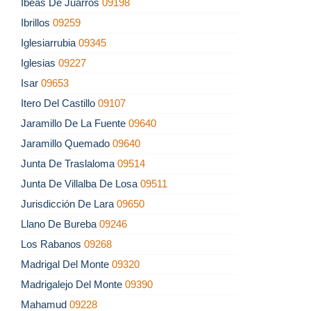
Ibeas De Juarros
09198
Ibrillos
09259
Iglesiarrubia
09345
Iglesias
09227
Isar
09653
Itero Del Castillo
09107
Jaramillo De La Fuente
09640
Jaramillo Quemado
09640
Junta De Traslaloma
09514
Junta De Villalba De Losa
09511
Jurisdicción De Lara
09650
Llano De Bureba
09246
Los Rabanos
09268
Madrigal Del Monte
09320
Madrigalejo Del Monte
09390
Mahamud
09228