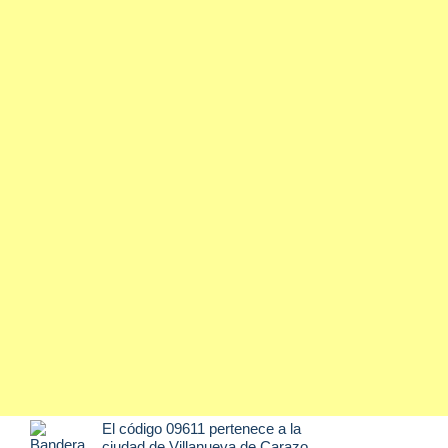
El código 09611 pertenece a la
ciudad de
Villanueva de Carazo
,