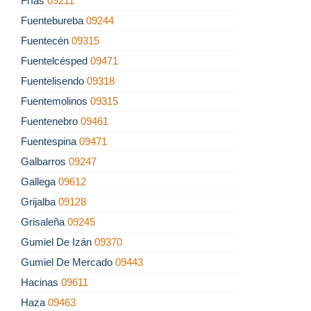
Frías
09211
Fuentebureba
09244
Fuentecén
09315
Fuentelcésped
09471
Fuentelisendo
09318
Fuentemolinos
09315
Fuentenebro
09461
Fuentespina
09471
Galbarros
09247
Gallega
09612
Grijalba
09128
Grisaleña
09245
Gumiel De Izán
09370
Gumiel De Mercado
09443
Hacinas
09611
Haza
09463