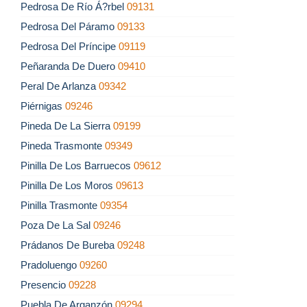
Pedrosa De Río Á?rbel
09131
Pedrosa Del Páramo
09133
Pedrosa Del Príncipe
09119
Peñaranda De Duero
09410
Peral De Arlanza
09342
Piérnigas
09246
Pineda De La Sierra
09199
Pineda Trasmonte
09349
Pinilla De Los Barruecos
09612
Pinilla De Los Moros
09613
Pinilla Trasmonte
09354
Poza De La Sal
09246
Prádanos De Bureba
09248
Pradoluengo
09260
Presencio
09228
Puebla De Arganzón
09294