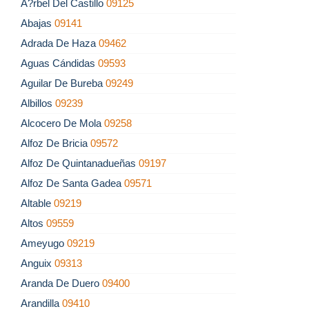
Á?rbel Del Castillo
09125
Abajas
09141
Adrada De Haza
09462
Aguas Cándidas
09593
Aguilar De Bureba
09249
Albillos
09239
Alcocero De Mola
09258
Alfoz De Bricia
09572
Alfoz De Quintanadueñas
09197
Alfoz De Santa Gadea
09571
Altable
09219
Altos
09559
Ameyugo
09219
Anguix
09313
Aranda De Duero
09400
Arandilla
09410