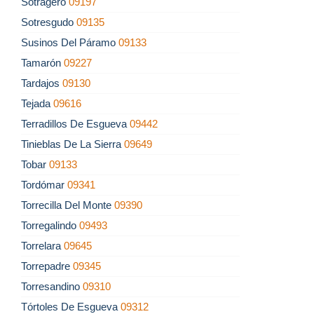
Sotragero
09197
Sotresgudo
09135
Susinos Del Páramo
09133
Tamarón
09227
Tardajos
09130
Tejada
09616
Terradillos De Esgueva
09442
Tinieblas De La Sierra
09649
Tobar
09133
Tordómar
09341
Torrecilla Del Monte
09390
Torregalindo
09493
Torrelara
09645
Torrepadre
09345
Torresandino
09310
Tórtoles De Esgueva
09312