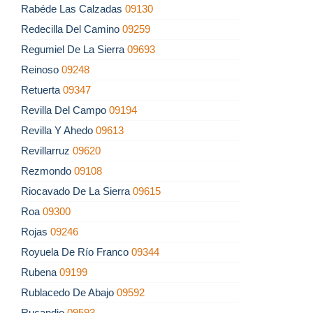
Rabéde Las Calzadas
09130
Redecilla Del Camino
09259
Regumiel De La Sierra
09693
Reinoso
09248
Retuerta
09347
Revilla Del Campo
09194
Revilla Y Ahedo
09613
Revillarruz
09620
Rezmondo
09108
Riocavado De La Sierra
09615
Roa
09300
Rojas
09246
Royuela De Río Franco
09344
Rubena
09199
Rublacedo De Abajo
09592
Rucandio
09593