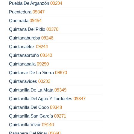
Puebla De Arganzón
09294
Puentedura
09347
Quemada
09454
Quintana Del Pidio
09370
Quintanabureba
09246
Quintanaélez
09244
Quintanaortuño
09140
Quintanapalla
09290
Quintanar De La Sierra
09670
Quintanavides
09292
Quintanilla De La Mata
09349
Quintanilla Del Agua Y Tordueles
09347
Quintanilla Del Coco
09348
Quintanilla San García
09271
Quintanilla Vivar
09140
Rabanera Del Pinar
09660