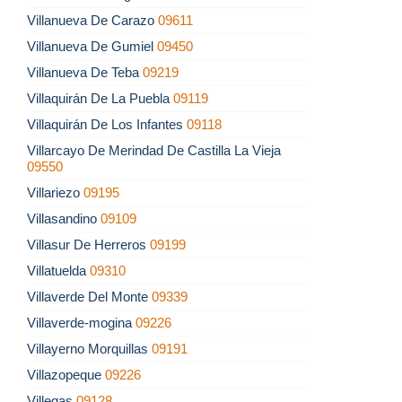
Villanueva De Carazo
09611
Villanueva De Gumiel
09450
Villanueva De Teba
09219
Villaquirán De La Puebla
09119
Villaquirán De Los Infantes
09118
Villarcayo De Merindad De Castilla La Vieja
09550
Villariezo
09195
Villasandino
09109
Villasur De Herreros
09199
Villatuelda
09310
Villaverde Del Monte
09339
Villaverde-mogina
09226
Villayerno Morquillas
09191
Villazopeque
09226
Villegas
09128