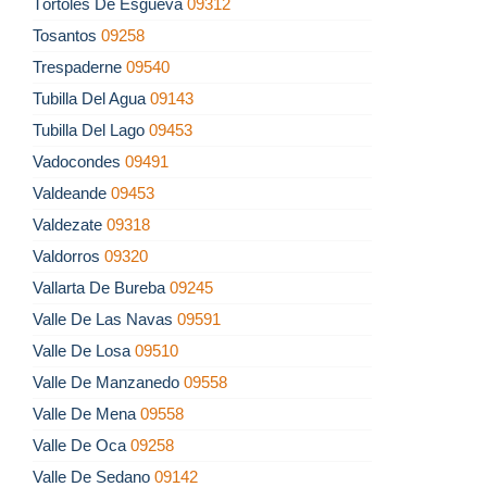
Tórtoles De Esgueva
09312
Tosantos
09258
Trespaderne
09540
Tubilla Del Agua
09143
Tubilla Del Lago
09453
Vadocondes
09491
Valdeande
09453
Valdezate
09318
Valdorros
09320
Vallarta De Bureba
09245
Valle De Las Navas
09591
Valle De Losa
09510
Valle De Manzanedo
09558
Valle De Mena
09558
Valle De Oca
09258
Valle De Sedano
09142