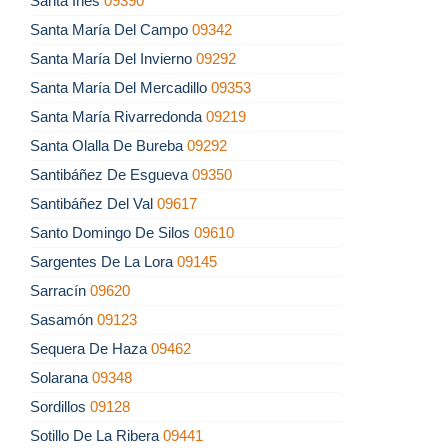
Santa Inés
09390
Santa María Del Campo
09342
Santa María Del Invierno
09292
Santa María Del Mercadillo
09353
Santa María Rivarredonda
09219
Santa Olalla De Bureba
09292
Santibáñez De Esgueva
09350
Santibáñez Del Val
09617
Santo Domingo De Silos
09610
Sargentes De La Lora
09145
Sarracín
09620
Sasamón
09123
Sequera De Haza
09462
Solarana
09348
Sordillos
09128
Sotillo De La Ribera
09441