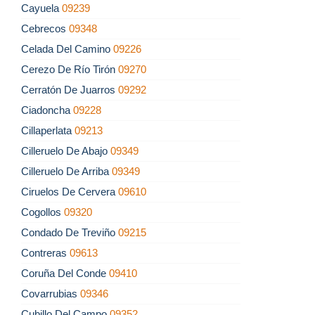
Cayuela
09239
Cebrecos
09348
Celada Del Camino
09226
Cerezo De Río Tirón
09270
Cerratón De Juarros
09292
Ciadoncha
09228
Cillaperlata
09213
Cilleruelo De Abajo
09349
Cilleruelo De Arriba
09349
Ciruelos De Cervera
09610
Cogollos
09320
Condado De Treviño
09215
Contreras
09613
Coruña Del Conde
09410
Covarrubias
09346
Cubillo Del Campo
09352