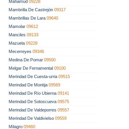
Mahamud
09228
Mambrilla De Castrejón
09317
Mambrillas De Lara
09640
Mamolar
09612
Manciles
09133
Mazuela
09228
Mecerreyes
09346
Medina De Pomar
09500
Melgar De Fernamental
09100
Merindad De Cuesta-urria
09515
Merindad De Montija
09569
Merindad De Río Ubierna
09141
Merindad De Sotoscueva
09575
Merindad De Valdeporres
09557
Merindad De Valdivielso
09559
Milagro
09460