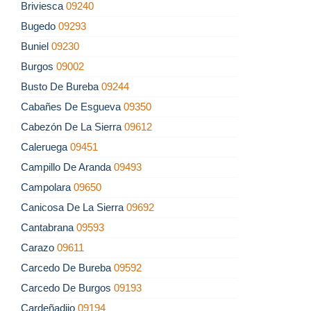
Briviesca
09240
Bugedo
09293
Buniel
09230
Burgos
09002
Busto De Bureba
09244
Cabañes De Esgueva
09350
Cabezón De La Sierra
09612
Caleruega
09451
Campillo De Aranda
09493
Campolara
09650
Canicosa De La Sierra
09692
Cantabrana
09593
Carazo
09611
Carcedo De Bureba
09592
Carcedo De Burgos
09193
Cardeñadijo
09194