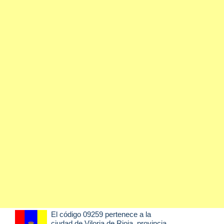
El código 09259 pertenece a la
ciudad de
Viloria de Rioja
, provincia