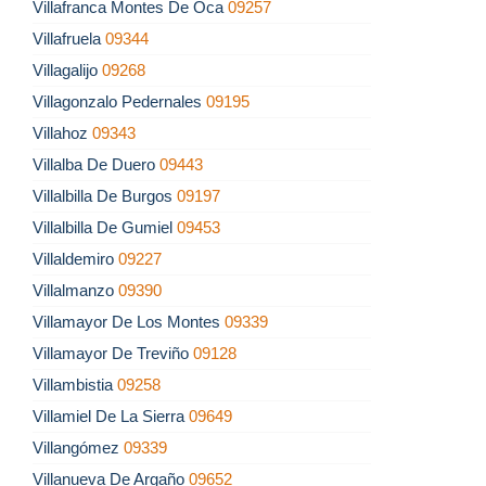
Villafranca Montes De Oca
09257
Villafruela
09344
Villagalijo
09268
Villagonzalo Pedernales
09195
Villahoz
09343
Villalba De Duero
09443
Villalbilla De Burgos
09197
Villalbilla De Gumiel
09453
Villaldemiro
09227
Villalmanzo
09390
Villamayor De Los Montes
09339
Villamayor De Treviño
09128
Villambistia
09258
Villamiel De La Sierra
09649
Villangómez
09339
Villanueva De Argaño
09652