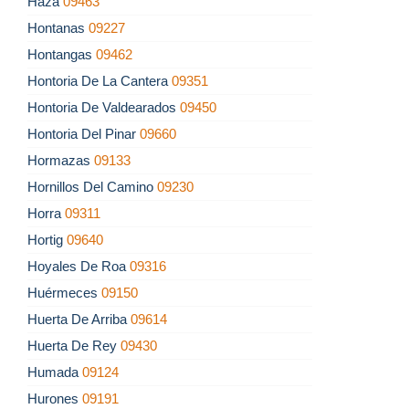
Haza
09463
Hontanas
09227
Hontangas
09462
Hontoria De La Cantera
09351
Hontoria De Valdearados
09450
Hontoria Del Pinar
09660
Hormazas
09133
Hornillos Del Camino
09230
Horra
09311
Hortig
09640
Hoyales De Roa
09316
Huérmeces
09150
Huerta De Arriba
09614
Huerta De Rey
09430
Humada
09124
Hurones
09191