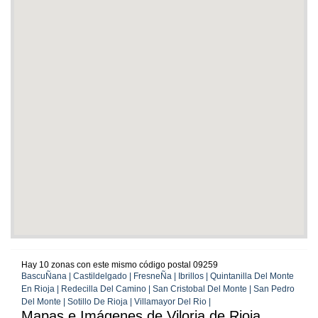
Hay 10 zonas con este mismo código postal 09259
BascuÑana | Castildelgado | FresneÑa | Ibrillos | Quintanilla Del Monte
En Rioja | Redecilla Del Camino | San Cristobal Del Monte | San Pedro
Del Monte | Sotillo De Rioja | Villamayor Del Rio |
Mapas e Imágenes de Viloria de Rioja