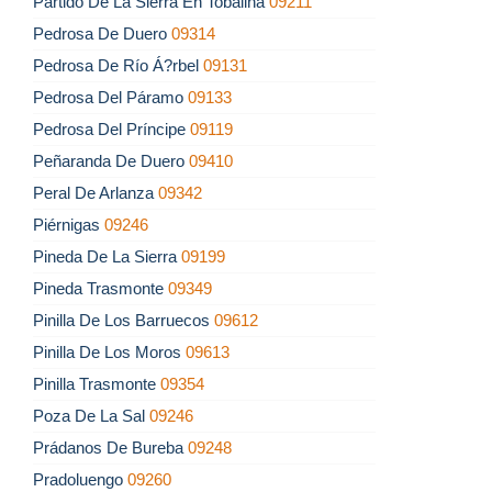
Partido De La Sierra En Tobalina
09211
Pedrosa De Duero
09314
Pedrosa De Río Á?rbel
09131
Pedrosa Del Páramo
09133
Pedrosa Del Príncipe
09119
Peñaranda De Duero
09410
Peral De Arlanza
09342
Piérnigas
09246
Pineda De La Sierra
09199
Pineda Trasmonte
09349
Pinilla De Los Barruecos
09612
Pinilla De Los Moros
09613
Pinilla Trasmonte
09354
Poza De La Sal
09246
Prádanos De Bureba
09248
Pradoluengo
09260