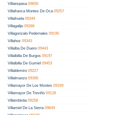
Villaespasa
09650
Villafranca Montes De Oca
09257
Villafruela
09344
Villagalijo
09268
Villagonzalo Pedernales
09195
Villahoz
09343
Villalba De Duero
09443
Villalbilla De Burgos
09197
Villalbilla De Gumiel
09453
Villaldemiro
09227
Villalmanzo
09390
Villamayor De Los Montes
09339
Villamayor De Treviño
09128
Villambistia
09258
Villamiel De La Sierra
09649