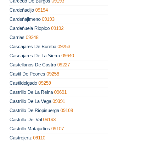
Carcedo De Burgos
09193
Cardeñadijo
09194
Cardeñajimeno
09193
Cardeñuela Riopico
09192
Carrias
09248
Cascajares De Bureba
09253
Cascajares De La Sierra
09640
Castellanos De Castro
09227
Castil De Peones
09258
Castildelgado
09259
Castrillo De La Reina
09691
Castrillo De La Vega
09391
Castrillo De Riopisuerga
09108
Castrillo Del Val
09193
Castrillo Matajudíos
09107
Castrojeriz
09110