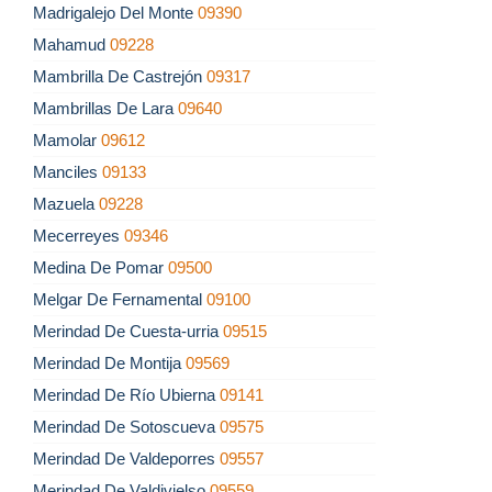
Madrigalejo Del Monte
09390
Mahamud
09228
Mambrilla De Castrejón
09317
Mambrillas De Lara
09640
Mamolar
09612
Manciles
09133
Mazuela
09228
Mecerreyes
09346
Medina De Pomar
09500
Melgar De Fernamental
09100
Merindad De Cuesta-urria
09515
Merindad De Montija
09569
Merindad De Río Ubierna
09141
Merindad De Sotoscueva
09575
Merindad De Valdeporres
09557
Merindad De Valdivielso
09559