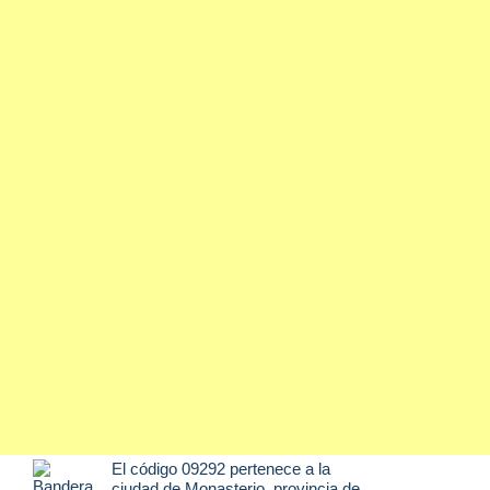
El código 09292 pertenece a la
ciudad de
Monasterio
, provincia de