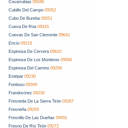
Covarrubias
09346
Cubillo Del Campo
09352
Cubo De Bureba
09251
Cueva De Roa
09315
Cuevas De San Clemente
09641
Encío
09219
Espinosa De Cervera
09610
Espinosa De Los Monteros
09560
Espinosa Del Camino
09258
Estépar
09230
Fontioso
09349
Frandovínez
09230
Fresneda De La Sierra Tirón
09267
Fresneña
09259
Fresnillo De Las Dueñas
09491
Fresno De Río Tirón
09272