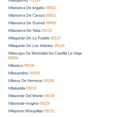
Villangómez
09339
Villanueva De Argaño
09652
Villanueva De Carazo
09611
Villanueva De Gumiel
09450
Villanueva De Teba
09219
Villaquirán De La Puebla
09119
Villaquirán De Los Infantes
09118
Villarcayo De Merindad De Castilla La Vieja
09550
Villariezo
09195
Villasandino
09109
Villasur De Herreros
09199
Villatuelda
09310
Villaverde Del Monte
09339
Villaverde-mogina
09226
Villayerno Morquillas
09191