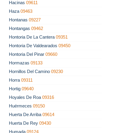
Hacinas
09611
Haza
09463
Hontanas
09227
Hontangas
09462
Hontoria De La Cantera
09351
Hontoria De Valdearados
09450
Hontoria Del Pinar
09660
Hormazas
09133
Hornillos Del Camino
09230
Horra
09311
Hortig
09640
Hoyales De Roa
09316
Huérmeces
09150
Huerta De Arriba
09614
Huerta De Rey
09430
Humada
09124