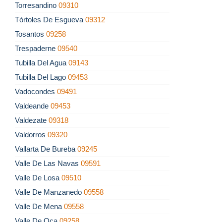
Torresandino
09310
Tórtoles De Esgueva
09312
Tosantos
09258
Trespaderne
09540
Tubilla Del Agua
09143
Tubilla Del Lago
09453
Vadocondes
09491
Valdeande
09453
Valdezate
09318
Valdorros
09320
Vallarta De Bureba
09245
Valle De Las Navas
09591
Valle De Losa
09510
Valle De Manzanedo
09558
Valle De Mena
09558
Valle De Oca
09258