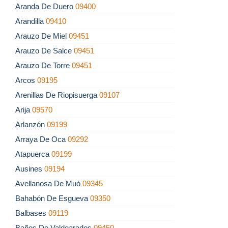
Aranda De Duero
09400
Arandilla
09410
Arauzo De Miel
09451
Arauzo De Salce
09451
Arauzo De Torre
09451
Arcos
09195
Arenillas De Riopisuerga
09107
Arija
09570
Arlanzón
09199
Arraya De Oca
09292
Atapuerca
09199
Ausines
09194
Avellanosa De Muó
09345
Bahabón De Esgueva
09350
Balbases
09119
Baños De Valdearados
09450